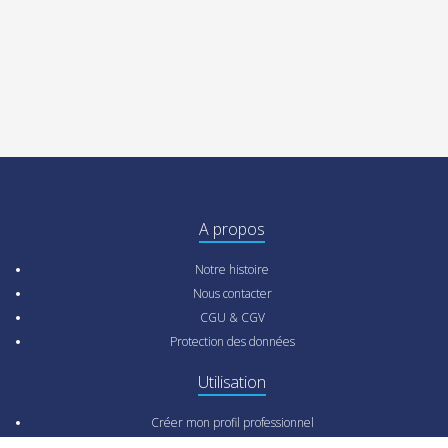
A propos
Notre histoire
Nous contacter
CGU & CGV
Protection des données
Utilisation
Créer mon profil professionnel
Rechercher un professionnel pour mon projet