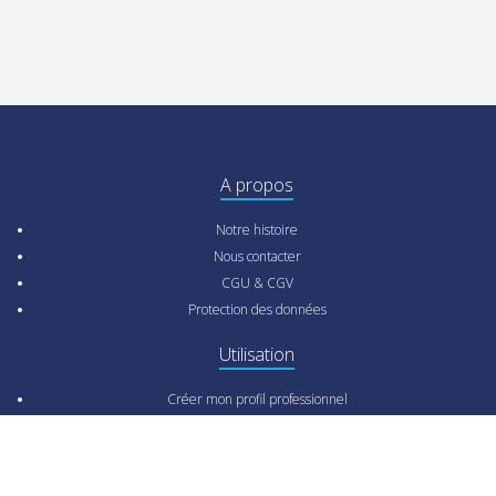
A propos
Notre histoire
Nous contacter
CGU & CGV
Protection des données
Utilisation
Créer mon profil professionnel
Rechercher un professionnel pour mon projet
Comment ça marche ?
FAQ