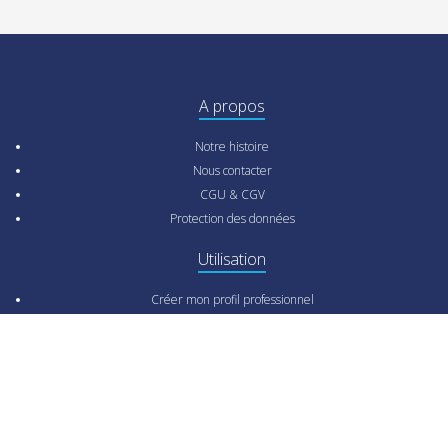
A propos
Notre histoire
Nous contacter
CGU & CGV
Protection des données
Utilisation
Créer mon profil professionnel
Rechercher un professionnel pour mon projet
Comment ça marche ?
FAQ